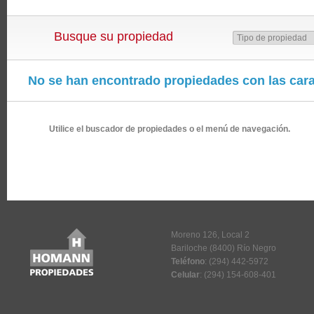
Busque su propiedad
No se han encontrado propiedades con las cara
Utilice el buscador de propiedades o el menú de navegación.
Moreno 126, Local 2
Bariloche (8400) Río Negro
Teléfono
: (294) 442-5972
Celular
: (294) 154-608-401